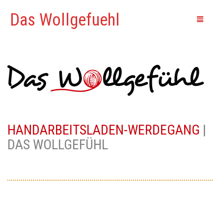
Das Wollgefuehl
START
WERDEGANG
AKTUELLES
PROJEKTE
HANDARBEITSLADEN-WERDEGANG
|
SEMINARE
DAS WOLLGEFÜHL
KONTAKT